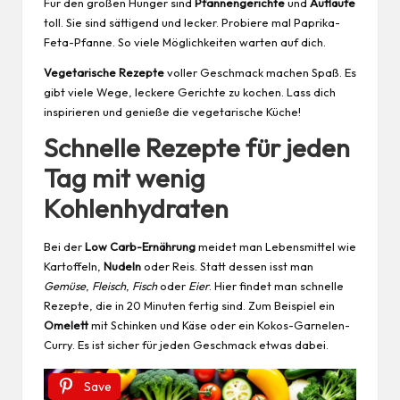
Für den großen Hunger sind
Pfannengerichte
und
Aufläufe
toll. Sie sind sättigend und lecker. Probiere mal Paprika-
Feta-Pfanne. So viele Möglichkeiten warten auf dich.
Vegetarische Rezepte
voller Geschmack machen Spaß. Es
gibt viele Wege, leckere Gerichte zu kochen. Lass dich
inspirieren und genieße die vegetarische Küche!
Schnelle Rezepte für jeden
Tag mit wenig
Kohlenhydraten
Bei der
Low Carb-Ernährung
meidet man Lebensmittel wie
Kartoffeln,
Nudeln
oder
Reis
. Statt dessen isst man
Gemüse
,
Fleisch
,
Fisch
oder
Eier
. Hier findet man schnelle
Rezepte, die in 20 Minuten fertig sind. Zum Beispiel ein
Omelett
mit Schinken und Käse oder ein Kokos-Garnelen-
Curry. Es ist sicher für jeden Geschmack etwas dabei.
Save