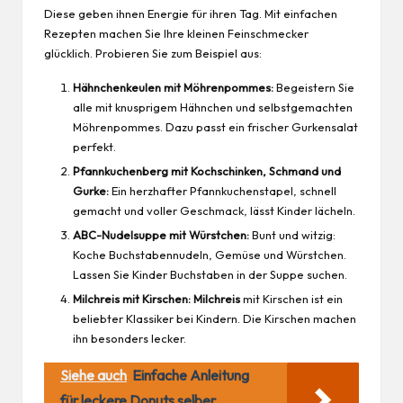
Diese geben ihnen Energie für ihren Tag. Mit einfachen
Rezepten machen Sie Ihre kleinen Feinschmecker
glücklich. Probieren Sie zum Beispiel aus:
Hähnchenkeulen mit Möhrenpommes:
Begeistern Sie
alle mit knusprigem Hähnchen und selbstgemachten
Möhrenpommes. Dazu passt ein frischer Gurkensalat
perfekt.
Pfannkuchenberg mit Kochschinken, Schmand und
Gurke:
Ein herzhafter Pfannkuchenstapel, schnell
gemacht und voller Geschmack, lässt Kinder lächeln.
ABC-Nudelsuppe mit Würstchen:
Bunt und witzig:
Koche Buchstabennudeln, Gemüse und Würstchen.
Lassen Sie Kinder Buchstaben in der Suppe suchen.
Milchreis mit Kirschen:
Milchreis
mit Kirschen ist ein
beliebter Klassiker bei Kindern. Die Kirschen machen
ihn besonders lecker.
Siehe auch
Einfache Anleitung
für leckere Donuts selber