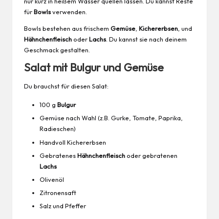
nur kurz in heißem Wasser quellen lassen. Du kannst Reste
für
Bowls
verwenden.
Bowls bestehen aus frischem
Gemüse
,
Kichererbsen
, und
Hähnchenfleisch
oder
Lachs
. Du kannst sie nach deinem
Geschmack gestalten.
Salat mit Bulgur und Gemüse
Du brauchst für diesen Salat:
100 g
Bulgur
Gemüse nach Wahl (z.B. Gurke, Tomate, Paprika,
Radieschen)
Handvoll Kichererbsen
Gebratenes
Hähnchenfleisch
oder gebratenen
Lachs
Olivenöl
Zitronensaft
Salz und Pfeffer