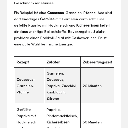
Geschmackserlebnisse.
Ein Beispiel ist eine
Couscous
-Garnelen-Pfanne. Ace sind
dort knackiges
Gemüse
mit Garnelen vermischt. Eine
gefüllte Paprika mit Hackfleisch und
Kichererbsen
liefert
dir dann wichtige Ballaststoffe. Bevorzugst du
Salate
,
probiere einen Brokkoli-Salat mit Cashewcrunch. Er ist
eine gute Wahl für frische Energie.
Rezept
Zutaten
Zubereitungszeit
Garnelen,
Couscous
-
Couscous
,
Garnelen-
Paprika, Zucchini,
20 Minuten
Pfanne
Knoblauch,
Zitrone
Gefüllte
Paprika,
Paprika mit
Rinderhackfleisch,
Hackfleisch
Kichererbsen
,
30 Minuten