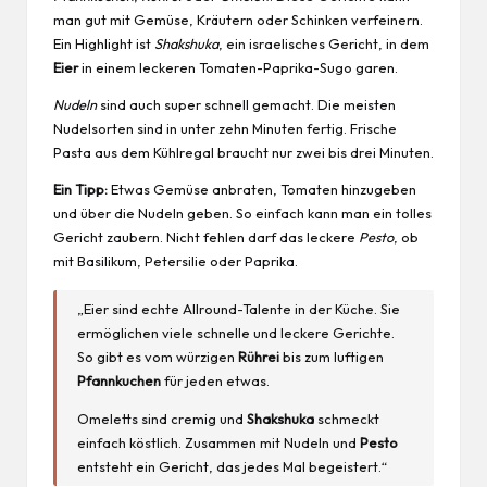
man gut mit Gemüse, Kräutern oder Schinken verfeinern.
Ein Highlight ist
Shakshuka
, ein israelisches Gericht, in dem
Eier
in einem leckeren Tomaten-Paprika-Sugo garen.
Nudeln
sind auch super schnell gemacht. Die meisten
Nudelsorten sind in unter zehn Minuten fertig. Frische
Pasta aus dem Kühlregal braucht nur zwei bis drei Minuten.
Ein Tipp:
Etwas Gemüse anbraten, Tomaten hinzugeben
und über die Nudeln geben. So einfach kann man ein tolles
Gericht zaubern. Nicht fehlen darf das leckere
Pesto
, ob
mit Basilikum, Petersilie oder Paprika.
„Eier sind echte Allround-Talente in der Küche. Sie
ermöglichen viele schnelle und leckere Gerichte.
So gibt es vom würzigen
Rührei
bis zum luftigen
Pfannkuchen
für jeden etwas.
Omeletts sind cremig und
Shakshuka
schmeckt
einfach köstlich. Zusammen mit Nudeln und
Pesto
entsteht ein Gericht, das jedes Mal begeistert.“