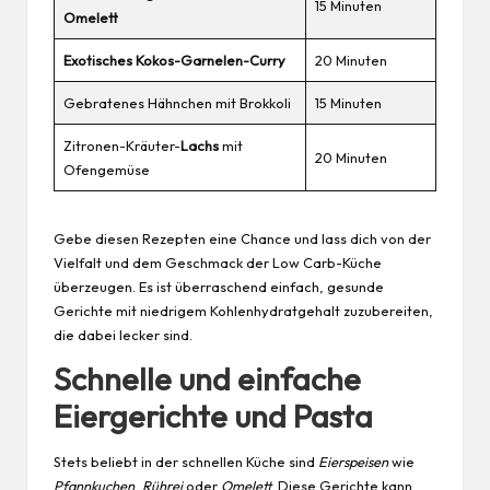
15 Minuten
Omelett
Exotisches Kokos-Garnelen-Curry
20 Minuten
Gebratenes Hähnchen mit Brokkoli
15 Minuten
Zitronen-Kräuter-
Lachs
mit
20 Minuten
Ofengemüse
Gebe diesen Rezepten eine Chance und lass dich von der
Vielfalt und dem Geschmack der Low Carb-Küche
überzeugen. Es ist überraschend einfach, gesunde
Gerichte mit niedrigem Kohlenhydratgehalt zuzubereiten,
die dabei lecker sind.
Schnelle und einfache
Eiergerichte und Pasta
Stets beliebt in der schnellen Küche sind
Eierspeisen
wie
Pfannkuchen
,
Rührei
oder
Omelett
. Diese Gerichte kann