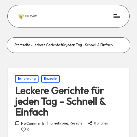
Startseite
»
Leckere Gerichte für jeden Tag – Schnell & Einfach
Posted
Ernährung
Rezepte
in
Leckere Gerichte für
jeden Tag – Schnell &
Einfach
Ernährung
,
Rezepte
0 Shares
No Comments
Posted
in
0