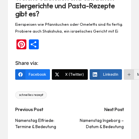
Eiergerichte und Pasta-Rezepte
gibt es?
Eierspeisen wie Pfannkuchen oder Omeletts sind fix fertig.
Probiere auch Shakshuka, ein israelisches Gericht mit Ei
Pi
Te
nt
ile
er
n
Share via:
es
Facebook
X (Twitter)
LinkedIn
t
Tags:
schnelles rezept
Post
Previous Post
Next Post
navigation
Namenstag Elfriede:
Namenstag Ingeborg –
Termine & Bedeutung
Datum & Bedeutung