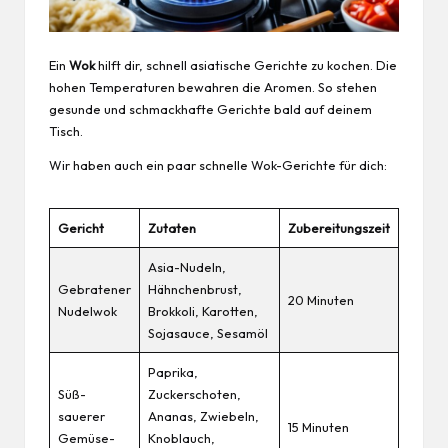
Ein
Wok
hilft dir, schnell asiatische Gerichte zu kochen. Die
hohen Temperaturen bewahren die Aromen. So stehen
gesunde und schmackhafte Gerichte bald auf deinem
Tisch.
Wir haben auch ein paar schnelle Wok-Gerichte für dich:
Gericht
Zutaten
Zubereitungszeit
Asia-Nudeln,
Gebratener
Hähnchenbrust,
20 Minuten
Nudelwok
Brokkoli, Karotten,
Sojasauce, Sesamöl
Paprika,
Süß-
Zuckerschoten,
sauerer
Ananas, Zwiebeln,
15 Minuten
Gemüse-
Knoblauch,