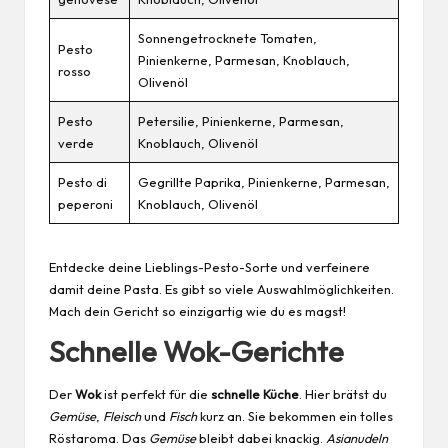
Sonnengetrocknete Tomaten,
Pesto
Pinienkerne, Parmesan, Knoblauch,
rosso
Olivenöl
Pesto
Petersilie, Pinienkerne, Parmesan,
verde
Knoblauch, Olivenöl
Pesto di
Gegrillte Paprika, Pinienkerne, Parmesan,
peperoni
Knoblauch, Olivenöl
Entdecke deine Lieblings-Pesto-Sorte und verfeinere
damit deine Pasta. Es gibt so viele Auswahlmöglichkeiten.
Mach dein Gericht so einzigartig wie du es magst!
Schnelle Wok-Gerichte
Der
Wok
ist perfekt für die
schnelle Küche
. Hier brätst du
Gemüse
,
Fleisch
und
Fisch
kurz an. Sie bekommen ein tolles
Röstaroma. Das
Gemüse
bleibt dabei knackig.
Asianudeln