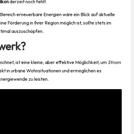
lkon
derzeit noch fehlt.
Bereich erneuerbare Energien wäre ein Blick auf aktuelle
eine
Förderung
in Ihrer
Region
möglich ist, sollte stets im
optimal auszuschöpfen.
twerk?
chnet, ist eine kleine, aber effektive Möglichkeit, um
Strom
kt in urbane Wohnsituationen und ermöglichen es
Energiewende zu leisten.