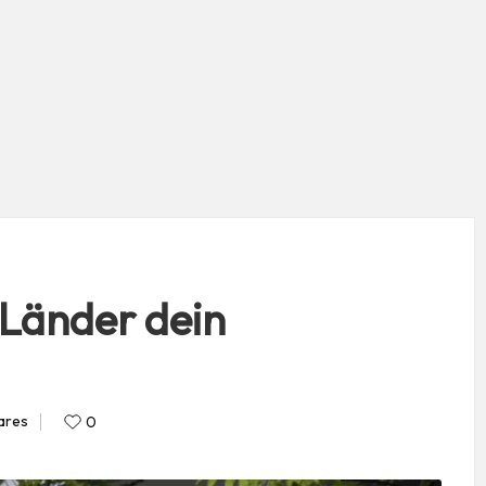
 Länder dein
ares
0