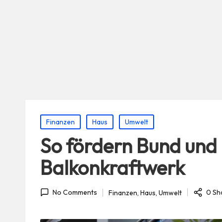
Posted
Finanzen
Haus
Umwelt
in
So fördern Bund und
Balkonkraftwerk
0 Sh
Finanzen
,
Haus
,
Umwelt
No Comments
Posted
in