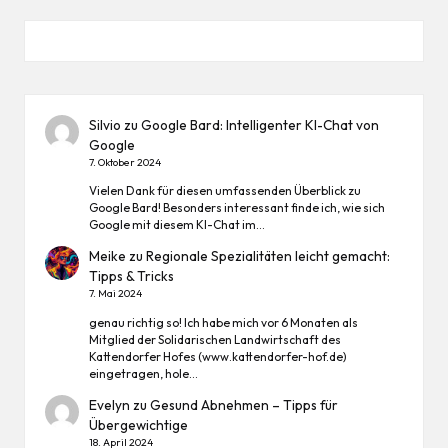
Silvio
zu
Google Bard: Intelligenter KI-Chat von
Google
7. Oktober 2024
Vielen Dank für diesen umfassenden Überblick zu
Google Bard! Besonders interessant finde ich, wie sich
Google mit diesem KI-Chat im…
Meike
zu
Regionale Spezialitäten leicht gemacht:
Tipps & Tricks
7. Mai 2024
genau richtig so! Ich habe mich vor 6 Monaten als
Mitglied der Solidarischen Landwirtschaft des
Kattendorfer Hofes (www.kattendorfer-hof.de)
eingetragen, hole…
Evelyn
zu
Gesund Abnehmen – Tipps für
Übergewichtige
18. April 2024