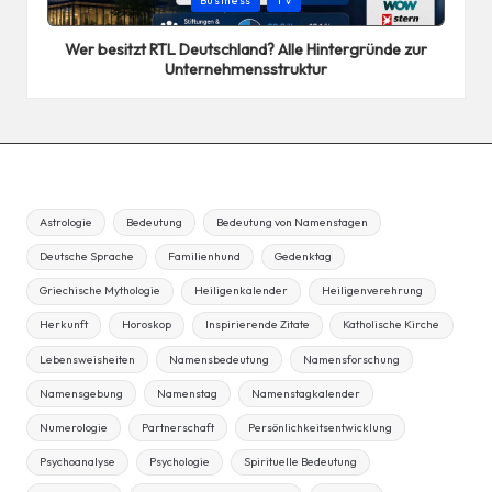
Business
TV
in
Wer besitzt RTL Deutschland? Alle Hintergründe zur
Unternehmensstruktur
Astrologie
Bedeutung
Bedeutung von Namenstagen
Deutsche Sprache
Familienhund
Gedenktag
Griechische Mythologie
Heiligenkalender
Heiligenverehrung
Herkunft
Horoskop
Inspirierende Zitate
Katholische Kirche
Lebensweisheiten
Namensbedeutung
Namensforschung
Namensgebung
Namenstag
Namenstagkalender
Numerologie
Partnerschaft
Persönlichkeitsentwicklung
Psychoanalyse
Psychologie
Spirituelle Bedeutung