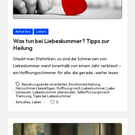
Posted
Aktuelles
Leben
in
Was tun bei Liebeskummer? Tipps zur
Heilung
Glaubt man Statistiken, so sind die Schmerzen von
Liebeskummer meist innerhalb von einem Jahr verblasst –
ein Hoffnungsschimmer für alle, die gerade…weiter lesen
Beziehungsende verarbeiten
,
Emotionale Heilung
,
Herzschmerz bewältigen
,
Hoffnung nach Liebeskummer
,
Liebe
loslassen
,
Liebeskummer überwinden
,
Selbstfürsorge nach
Tags:
Trennung
,
Tipps bei Liebeskummer
Aktuelles
,
Leben
0
Posted
in