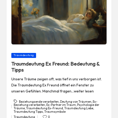
Posted
Traumdeutung
in
Traumdeutung Ex Freund: Bedeutung &
Tipps
Unsere Träume zeigen oft, was tief in uns verborgen ist.
Die Traumdeutung Ex Freund öffnet ein Fenster zu
unseren Gefühlen. Manchmal fragen…weiter lesen
Beziehungsende verarbeiten
,
Deutung von Träumen
,
Ex-
Beziehung verarbeiten
,
Ex-Partner im Traum
,
Psychologie der
Träume
,
Traumdeutung Ex-Freund
,
Traumdeutung Liebe
,
Tags:
Traumdeutung Tipps
,
Traumsymbole
Traumdeutung
0