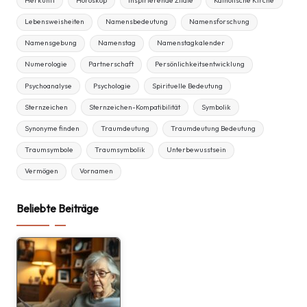
Herkunft
Horoskop
Inspirierende Zitate
Katholische Kirche
Lebensweisheiten
Namensbedeutung
Namensforschung
Namensgebung
Namenstag
Namenstagkalender
Numerologie
Partnerschaft
Persönlichkeitsentwicklung
Psychoanalyse
Psychologie
Spirituelle Bedeutung
Sternzeichen
Sternzeichen-Kompatibilität
Symbolik
Synonyme finden
Traumdeutung
Traumdeutung Bedeutung
Traumsymbole
Traumsymbolik
Unterbewusstsein
Vermögen
Vornamen
Beliebte Beiträge