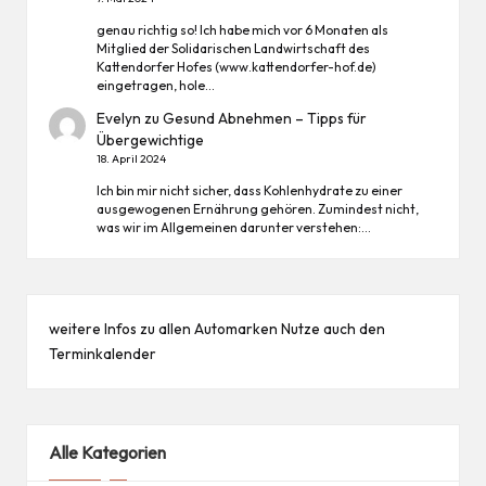
genau richtig so! Ich habe mich vor 6 Monaten als
Mitglied der Solidarischen Landwirtschaft des
Kattendorfer Hofes (www.kattendorfer-hof.de)
eingetragen, hole…
Evelyn
zu
Gesund Abnehmen – Tipps für
Übergewichtige
18. April 2024
Ich bin mir nicht sicher, dass Kohlenhydrate zu einer
ausgewogenen Ernährung gehören. Zumindest nicht,
was wir im Allgemeinen darunter verstehen:…
weitere Infos zu allen
Automarken
Nutze auch den
Terminkalender
Alle Kategorien