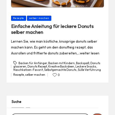
Posted
Rezepte
selber machen
in
Einfache Anleitung für leckere Donuts
selber machen
Lernen Sie, wie man köstliche, knusprige donuts selber
machen kann. Es geht um den donutteig rezept, das
Ausrollen und frittierte donuts zubereiten,…weiter lesen
Backen für Anfänger
,
Backen mit Kindern
,
Backspaß
,
Donuts
glasieren
,
Donuts Rezept
,
Kreative Backideen
,
Leckere Snacks
,
Tags:
Naschkatzen-Favorit
,
Selbstgemachte Donuts
,
Süße Verführung
Rezepte
,
selber machen
0
Posted
in
Suche