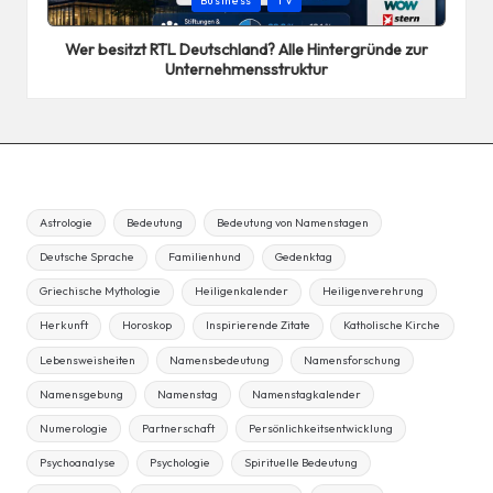
Business
TV
in
Wer besitzt RTL Deutschland? Alle Hintergründe zur
Unternehmensstruktur
Astrologie
Bedeutung
Bedeutung von Namenstagen
Deutsche Sprache
Familienhund
Gedenktag
Griechische Mythologie
Heiligenkalender
Heiligenverehrung
Herkunft
Horoskop
Inspirierende Zitate
Katholische Kirche
Lebensweisheiten
Namensbedeutung
Namensforschung
Namensgebung
Namenstag
Namenstagkalender
Numerologie
Partnerschaft
Persönlichkeitsentwicklung
Psychoanalyse
Psychologie
Spirituelle Bedeutung