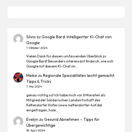
Silvio
zu
Google Bard: Intelligenter KI-Chat von
Google
7. Oktober 2024
Vielen Dank für diesen umfassenden Überblick zu
Google Bard! Besonders interessant finde ich, wie sich
Google mit diesem KI-Chat im…
Meike
zu
Regionale Spezialitäten leicht gemacht:
Tipps & Tricks
7. Mai 2024
genau richtig so! Ich habe mich vor 6 Monaten als
Mitglied der Solidarischen Landwirtschaft des
Kattendorfer Hofes (www.kattendorfer-hof.de)
eingetragen, hole…
Evelyn
zu
Gesund Abnehmen – Tipps für
Übergewichtige
18. April 2024