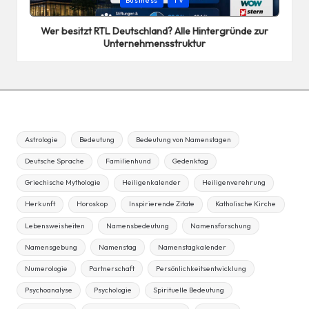
Business
TV
in
Wer besitzt RTL Deutschland? Alle Hintergründe zur
Unternehmensstruktur
Astrologie
Bedeutung
Bedeutung von Namenstagen
Deutsche Sprache
Familienhund
Gedenktag
Griechische Mythologie
Heiligenkalender
Heiligenverehrung
Herkunft
Horoskop
Inspirierende Zitate
Katholische Kirche
Lebensweisheiten
Namensbedeutung
Namensforschung
Namensgebung
Namenstag
Namenstagkalender
Numerologie
Partnerschaft
Persönlichkeitsentwicklung
Psychoanalyse
Psychologie
Spirituelle Bedeutung