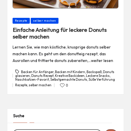
Posted
Rezepte
selber machen
in
Einfache Anleitung für leckere Donuts
selber machen
Lernen Sie, wie man köstliche, knusprige donuts selber
machen kann. Es geht um den donutteig rezept, das
Ausrollen und frittierte donuts zubereiten,…weiter lesen
Backen für Anfänger
,
Backen mit Kindern
,
Backspaß
,
Donuts
glasieren
,
Donuts Rezept
,
Kreative Backideen
,
Leckere Snacks
,
Tags:
Naschkatzen-Favorit
,
Selbstgemachte Donuts
,
Süße Verführung
Rezepte
,
selber machen
0
Posted
in
Suche