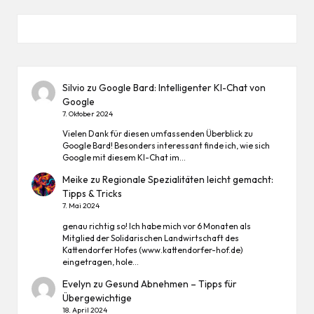
Silvio
zu
Google Bard: Intelligenter KI-Chat von
Google
7. Oktober 2024
Vielen Dank für diesen umfassenden Überblick zu
Google Bard! Besonders interessant finde ich, wie sich
Google mit diesem KI-Chat im…
Meike
zu
Regionale Spezialitäten leicht gemacht:
Tipps & Tricks
7. Mai 2024
genau richtig so! Ich habe mich vor 6 Monaten als
Mitglied der Solidarischen Landwirtschaft des
Kattendorfer Hofes (www.kattendorfer-hof.de)
eingetragen, hole…
Evelyn
zu
Gesund Abnehmen – Tipps für
Übergewichtige
18. April 2024