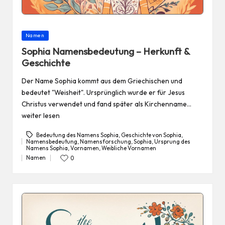
Posted
Namen
in
Sophia Namensbedeutung – Herkunft &
Geschichte
Der Name Sophia kommt aus dem Griechischen und
bedeutet "Weisheit". Ursprünglich wurde er für Jesus
Christus verwendet und fand später als Kirchenname…
weiter lesen
Bedeutung des Namens Sophia
,
Geschichte von Sophia
,
Namensbedeutung
,
Namensforschung
,
Sophia
,
Ursprung des
Tags:
Namens Sophia
,
Vornamen
,
Weibliche Vornamen
Namen
0
Posted
in