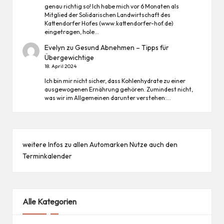
genau richtig so! Ich habe mich vor 6 Monaten als
Mitglied der Solidarischen Landwirtschaft des
Kattendorfer Hofes (www.kattendorfer-hof.de)
eingetragen, hole…
Evelyn
zu
Gesund Abnehmen – Tipps für
Übergewichtige
18. April 2024
Ich bin mir nicht sicher, dass Kohlenhydrate zu einer
ausgewogenen Ernährung gehören. Zumindest nicht,
was wir im Allgemeinen darunter verstehen:…
weitere Infos zu allen
Automarken
Nutze auch den
Terminkalender
Alle Kategorien