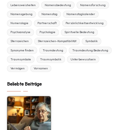
Lebensweisheiten
Namensbedeutung
Namensforschung
Namensgebung
Namenstag
Namenstagkalender
Numerologie
Partnerschaft
Persönlichkeitsentwicklung
Psychoanalyse
Psychologie
Spirituelle Bedeutung
Sternzeichen
Sternzeichen-Kompatibilität
Symbolik
Synonyme finden
Traumdeutung
Traumdeutung Bedeutung
Traumsymbole
Traumsymbolik
Unterbewusstsein
Vermögen
Vornamen
Beliebte Beiträge