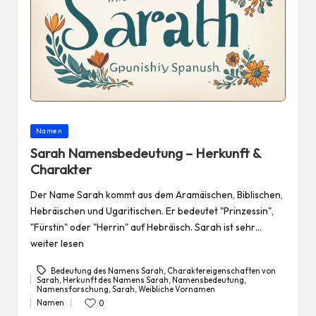
Posted
Namen
in
Sarah Namensbedeutung – Herkunft &
Charakter
Der Name Sarah kommt aus dem Aramäischen, Biblischen,
Hebräischen und Ugaritischen. Er bedeutet "Prinzessin",
"Fürstin" oder "Herrin" auf Hebräisch. Sarah ist sehr…
weiter lesen
Bedeutung des Namens Sarah
,
Charaktereigenschaften von
Sarah
,
Herkunft des Namens Sarah
,
Namensbedeutung
,
Tags:
Namensforschung
,
Sarah
,
Weibliche Vornamen
Namen
0
Posted
in