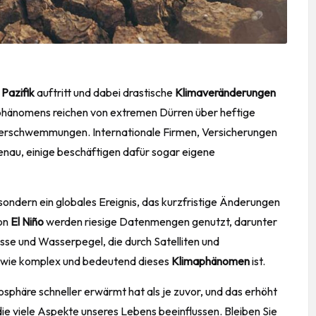
m
Pazifik
auftritt und dabei drastische
Klimaveränderungen
phänomens reichen von extremen Dürren über heftige
berschwemmungen. Internationale Firmen, Versicherungen
nau, einige beschäftigen dafür sogar eigene
 sondern ein globales Ereignis, das kurzfristige Änderungen
von
El Niño
werden riesige Datenmengen genutzt, darunter
sse und Wasserpegel, die durch Satelliten und
, wie komplex und bedeutend dieses
Klimaphänomen
ist.
sphäre schneller erwärmt hat als je zuvor, und das erhöht
 die viele Aspekte unseres Lebens beeinflussen. Bleiben Sie