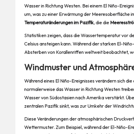
Wasser in Richtung Westen. Bei einem El Niño-Ereign
um, was zu einer Erwärmung der Meeresoberfläche im ö
Temperaturänderungen im Pazifik
, die die
Meeresstr
Statistiken zeigen, dass die Wassertemperatur vor de
Celsius ansteigen kann. Während der starken El-Niño-
Absterben von Korallenriffen weltweit beobachtet, wa
Windmuster und Atmosphär
Während eines El Niño-Ereignisses verändern sich die
normalerweise das Wasser in Richtung Westen treibe
Wasser von Südostasien nach Amerika verstärkt. Über
zentralen Pazifik sinkt, was zur Umkehr der Windrichtu
Diese Veränderungen der atmosphärischen Druckverhä
Wettermuster. Zum Beispiel, während der El-Niño-Ere