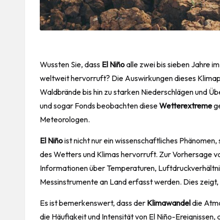
Wussten Sie, dass
El Niño
alle zwei bis sieben Jahre i
weltweit hervorruft? Die Auswirkungen dieses Klima
Waldbrände bis hin zu starken Niederschlägen und Ü
und sogar Fonds beobachten diese
Wetterextreme
ge
Meteorologen.
El Niño
ist nicht nur ein wissenschaftliches Phänomen,
des Wetters und Klimas hervorruft. Zur Vorhersage 
Informationen über Temperaturen, Luftdruckverhältni
Messinstrumente an Land erfasst werden. Dies zeigt
Es ist bemerkenswert, dass der
Klimawandel
die Atmo
die Häufigkeit und Intensität von El Niño-Ereignissen,