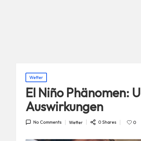
Posted
Wetter
in
El Niño Phänomen: U
Auswirkungen
0 Shares
Wetter
0
No Comments
Posted
in