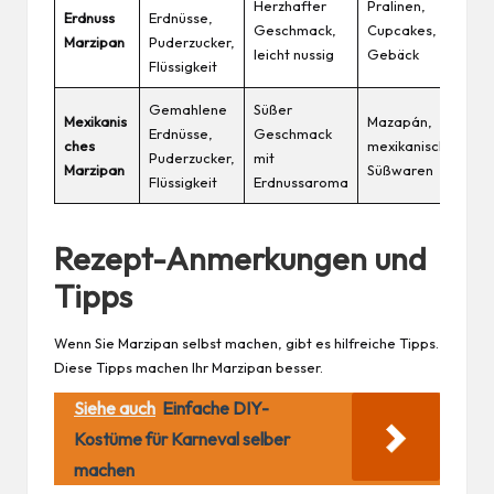
Herzhafter
Pralinen,
Erdnuss
Erdnüsse,
Geschmack,
Cupcakes,
Marzipan
Puderzucker,
leicht nussig
Gebäck
Flüssigkeit
Gemahlene
Süßer
Mexikanis
Mazapán,
Erdnüsse,
Geschmack
ches
mexikanische
Puderzucker,
mit
Marzipan
Süßwaren
Flüssigkeit
Erdnussaroma
Rezept-Anmerkungen und
Tipps
Wenn Sie Marzipan selbst machen, gibt es hilfreiche Tipps.
Diese Tipps machen Ihr Marzipan besser.
Siehe auch
Einfache DIY-
Kostüme für Karneval selber
machen