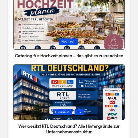
Posted
Hochzeit
in
Catering für Hochzeit planen – das gibt es zu beachten
Posted
Business
TV
in
Wer besitzt RTL Deutschland? Alle Hintergründe zur
Unternehmensstruktur