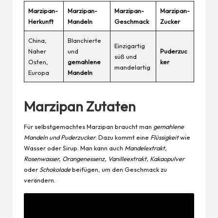
Marzipan-
Marzipan-
Marzipan-
Marzipan-
Herkunft
Mandeln
Geschmack
Zucker
China,
Blanchierte
Einzigartig
Naher
und
Puderzuc
süß und
Osten,
gemahlene
ker
mandelartig
Europa
Mandeln
Marzipan Zutaten
Für selbstgemachtes Marzipan braucht man
gemahlene
Mandeln und Puderzucker
. Dazu kommt eine
Flüssigkeit
wie
Wasser oder Sirup. Man kann auch
Mandelextrakt,
Rosenwasser, Orangenessenz, Vanilleextrakt, Kakaopulver
oder
Schokolade
beifügen, um den Geschmack zu
verändern.