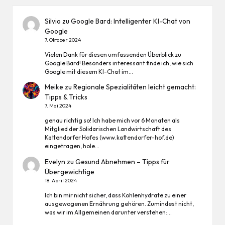
Silvio
zu
Google Bard: Intelligenter KI-Chat von
Google
7. Oktober 2024
Vielen Dank für diesen umfassenden Überblick zu
Google Bard! Besonders interessant finde ich, wie sich
Google mit diesem KI-Chat im…
Meike
zu
Regionale Spezialitäten leicht gemacht:
Tipps & Tricks
7. Mai 2024
genau richtig so! Ich habe mich vor 6 Monaten als
Mitglied der Solidarischen Landwirtschaft des
Kattendorfer Hofes (www.kattendorfer-hof.de)
eingetragen, hole…
Evelyn
zu
Gesund Abnehmen – Tipps für
Übergewichtige
18. April 2024
Ich bin mir nicht sicher, dass Kohlenhydrate zu einer
ausgewogenen Ernährung gehören. Zumindest nicht,
was wir im Allgemeinen darunter verstehen:…