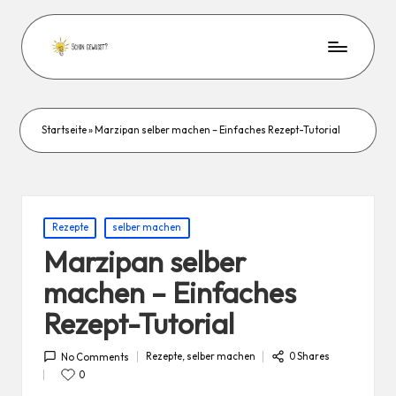
Startseite
»
Marzipan selber machen – Einfaches Rezept-Tutorial
Posted
Rezepte
selber machen
in
Marzipan selber
machen – Einfaches
Rezept-Tutorial
Rezepte
,
selber machen
0 Shares
No Comments
Posted
in
0