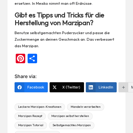
ersetzen. In Mexiko nimmt man oft Erdnüsse.
Gibt es Tipps und Tricks für die
Herstellung von Marzipan?
Benutze selbstgemachten Puderzucker und passe die
Zuckermenge an deinen Geschmack an. Das verbessert
das Marzipan.
Pi
Te
nt
ile
er
n
Share via:
es
Facebook
X (Twitter)
LinkedIn
t
Tags:
Leckere Marzipan-Kreationen
Mandeln verarbeiten
Marzipan Rezept
Marzipan selbst herstellen
Marzipan Tutorial
Selbstgemachtes Marzipan